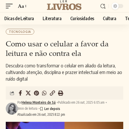
Aa
Dicas de Leitura
Literatura
Curiosidades
Cultura
T
TECNOLOGIA
Como usar o celular a favor da
leitura e não contra ela
Descubra como transformar o celular em aliado da leitura,
cultivando atenção, disciplina e prazer intelectual em meio ao
ruído digital
Por
Helena Monteiro de Sá
Publicado em 26 out, 2025 6:05 am
3min de leitura
Atualizado em 26 out, 2025 8:22 pm